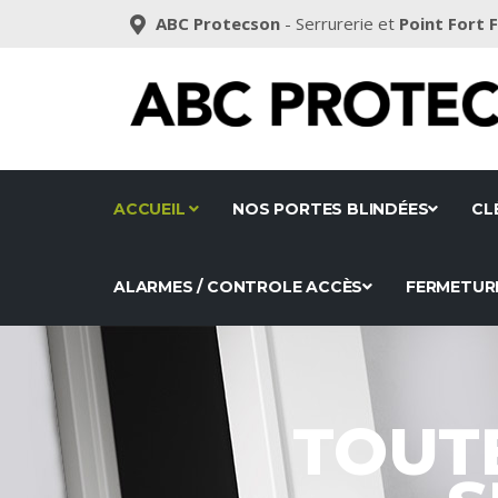
ABC Protecson
- Serrurerie et
Point Fort 
ACCUEIL
NOS PORTES BLINDÉES
CL
ALARMES / CONTROLE ACCÈS
FERMETUR
TOUT