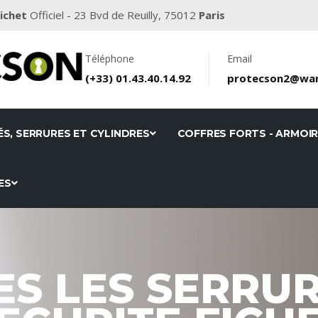
Fichet
Officiel - 23 Bvd de Reuilly, 75012
Paris
Téléphone
Email
(+33)
01.43.40.14.92
protecson2@wan
ÉS, SERRURES ET CYLINDRES
COFFRES FORTS - ARMOI
ES
ES LES SERRUR