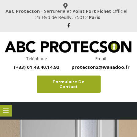
ABC Protecson
- Serrurerie et
Point Fort Fichet
Officiel
- 23 Bvd de Reuilly, 75012
Paris
Téléphone
Email
(+33)
01.43.40.14.92
protecson2@wanadoo.fr
Formulaire De
Contact