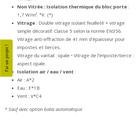
Non Vitrée : Isolation thermique du bloc porte
:
1,7 W/m². °K (*)
Vitrage
: Double vitrage isolant feuilleté + vitrage
simple décoratif. Classe 5 selon la norme EN356.
Vitrage anti-effraction de 41 mm d’épaisseur pour
impostes et tierces.
J'ai un projet !
Vitrage du vantail : opale • Vitrage de l’imposte/tierce :
aspect opale.
Isolation air / eau / vent
:
Air : A*2
Eau : E*1B
Vent : V*C4
* Sauf avec option balai automatique