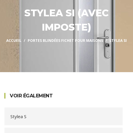
STYLEA SI (AVEC
IMPOSTE)
ACCUEIL
PORTES BLINDÉES FICHET POUR MAISONS
STYLEA SI
VOIR ÉGALEMENT
Stylea S