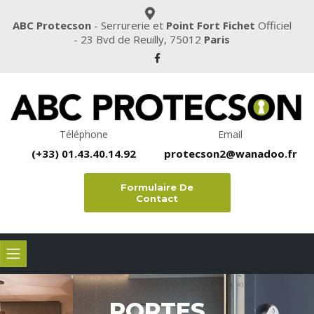
ABC Protecson
- Serrurerie et
Point Fort Fichet
Officiel
- 23 Bvd de Reuilly, 75012
Paris
Téléphone
Email
(+33)
01.43.40.14.92
protecson2@wanadoo.fr
Formulaire De
Contact
PORTES