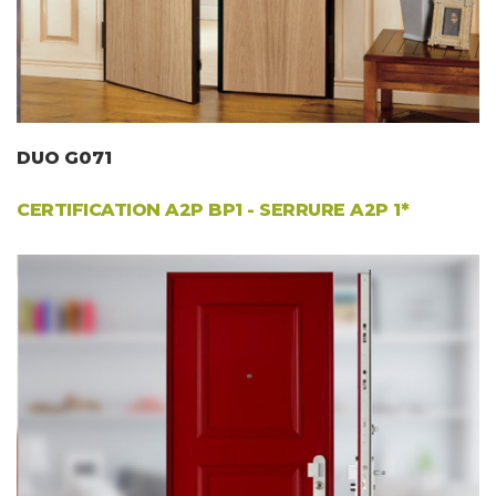
DUO G071
CERTIFICATION
A2P BP1
- SERRURE A2P 1*