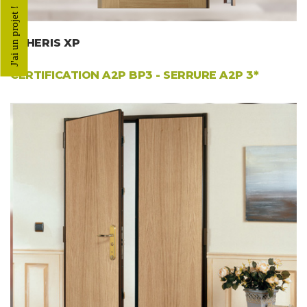
J'ai un projet !
SPHERIS XP
CERTIFICATION
A2P BP3
- SERRURE A2P 3*