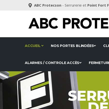
ABC Protecson
- Serrurerie et
Point Fort 
ACCUEIL
NOS PORTES BLINDÉES
CL
ALARMES / CONTROLE ACCÈS
FERMETUR
SERR
DÉ