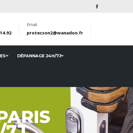
Email
.14.92
protecson2@wanadoo.fr
RES
DÉPANNAGE 24H/7J
PARIS
/7J