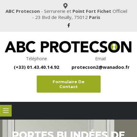
ABC Protecson
- Serrurerie et
Point Fort Fichet
Officiel
- 23 Bvd de Reuilly, 75012
Paris
Téléphone
Email
(+33)
01.43.40.14.92
protecson2@wanadoo.fr
Formulaire De
Contact
PORTES BLINDÉES DE